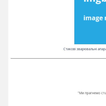
Це новинка на ринку, апарати високої
якості за низькою ціною
Стикові зварювальні апара
"Ми прагнемо ста