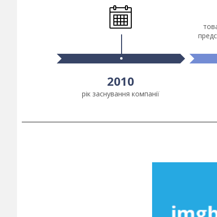
това
предс
2010
рік заснування компанії