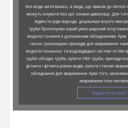
Без води жити важко, а люди, що звикли до питної і
можуть існувати без цієї ознаки цивілізації. Для тог
відвести рідкі відходи, доцільніше всього викор
труби.Пропонуємо вашій увазі широкий асортимент
водопостачання з допоміжним обладнанням. Крім 
також і реалізацією приладів для зварювання та
водопостачальної та водовідвідної систем і ін Ми 
труби обсадні труби, купити ПВХ труби, прилади ко
фітинги і фітинги різних видів, купити стикові звар
обладнання для зварювання. Крім того, можлива
зварювання пластикових
Відкрити каталог