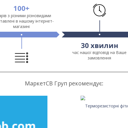
100+
рів з різними різновидами
тавлені в нашому інтернет-
магазині
30 хвилин
час нашої відповіді на Ваше
замовлення
МаркетСВ Груп рекомендує:
Турецькі фітинги для газо-і
водопроводу, у яких немає шлюбу
Терморезисторні фіти