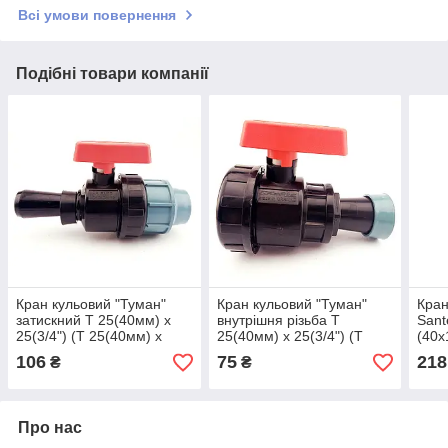
Всі умови повернення
Подібні товари компанії
Кран кульовий "Туман"
Кран кульовий "Туман"
Кран
затискний Т 25(40мм) x
внутрішня різьба Т
Sant
25(3/4") (Т 25(40мм) x
25(40мм) х 25(3/4") (Т
(40х
25(3/4"))
25(40мм) х 25(3/4"))
106
75
218
₴
₴
Про нас