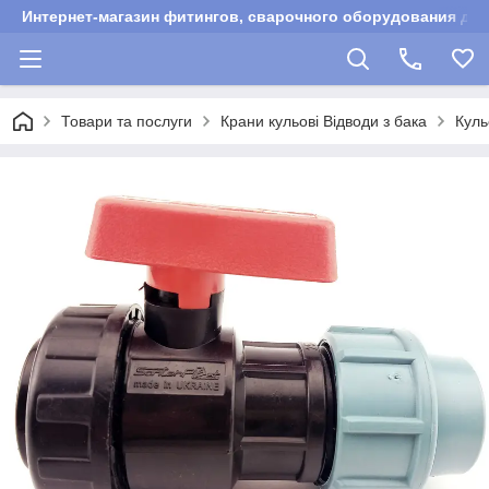
Интернет-магазин фитингов, сварочного оборудования для
Товари та послуги
Крани кульові Відводи з бака
Куль