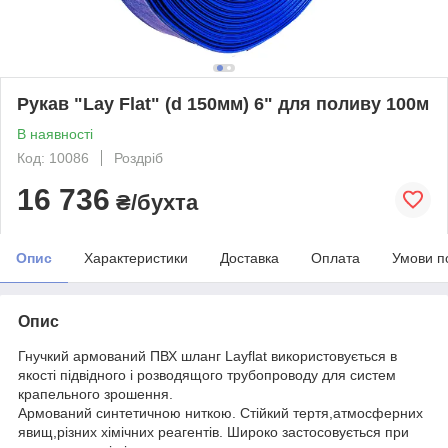
Рукав "Lay Flat" (d 150мм) 6" для поливу 100м
В наявності
Код: 10086
Роздріб
16 736
₴/бухта
Опис
Характеристики
Доставка
Оплата
Умови п
Опис
Гнучкий армований ПВХ шланг Layflat використовується в
якості підвідного і розводящого трубопроводу для систем
крапельного зрошення.
Армований синтетичною ниткою. Стійкий тертя,атмосферних
явищ,різних хімічних реагентів. Широко застосовується при