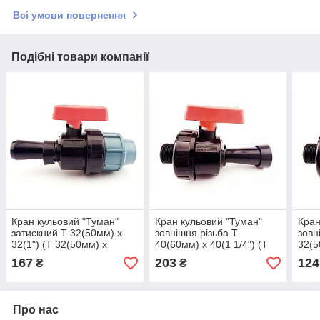
Всі умови повернення
Подібні товари компанії
Кран кульовий "Туман"
Кран кульовий "Туман"
Кран
затискний Т 32(50мм) x
зовнішня різьба Т
зовн
32(1") (Т 32(50мм) x
40(60мм) х 40(1 1/4") (Т
32(5
32(1"))
40(60мм) х 40(1 1/4"))
32(5
167
203
124
₴
₴
Про нас