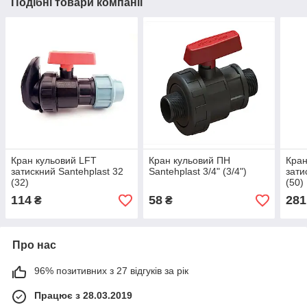
Подібні товари компанії
Кран кульовий LFT
Кран кульовий ПН
Кран
затискний Santehplast 32
Santehplast 3/4" (3/4")
зати
(32)
(50)
114
58
281
₴
₴
Про нас
96% позитивних з 27 відгуків за рік
Працює з 28.03.2019