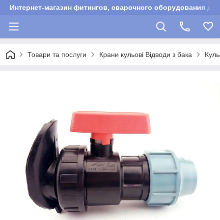
Интернет-магазин фитингов, сварочного оборудования для
Товари та послуги
Крани кульові Відводи з бака
Куль