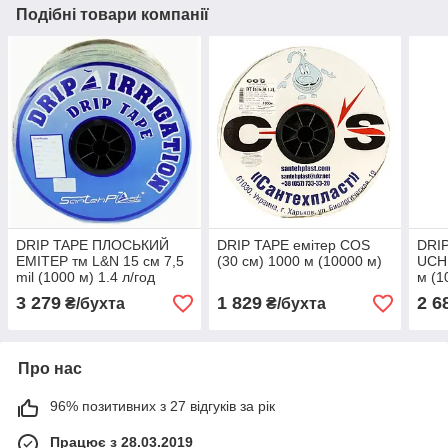
Подібні товари компанії
DRIP TAPE ПЛОСЬКИЙ
DRIP TAPE емітер COS
DRIP
ЕМІТЕР тм L&N 15 см 7,5
(30 см) 1000 м (10000 м)
UCH
mil (1000 м) 1.4 л/год
м (1
3 279
1 829
2 6
₴/бухта
₴/бухта
Про нас
96% позитивних з 27 відгуків за рік
Працює з 28.03.2019