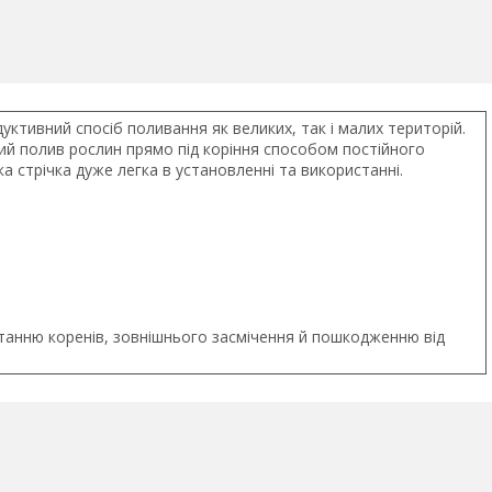
ктивний спосіб поливання як великих, так і малих територій.
ий полив рослин прямо під коріння способом постійного
а стрічка дуже легка в установленні та використанні.
станню коренів, зовнішнього засмічення й пошкодженню від