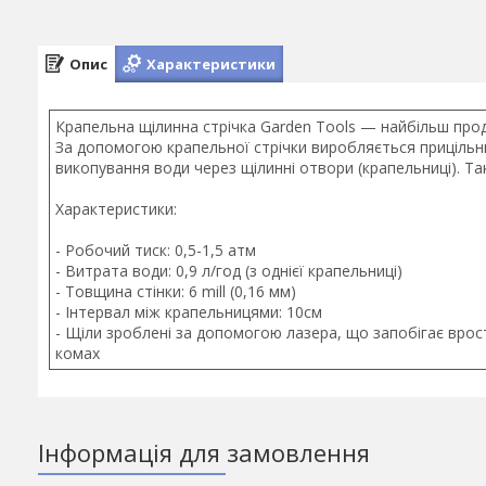
Опис
Характеристики
Крапельна щілинна стрічка Garden Tools — найбільш проду
За допомогою крапельної стрічки виробляється прицільн
викопування води через щілинні отвори (крапельниці). Так
Характеристики:
- Робочий тиск: 0,5-1,5 атм
- Витрата води: 0,9 л/год (з однієї крапельниці)
- Товщина стінки: 6 mill (0,16 мм)
- Інтервал між крапельницями: 10см
- Щіли зроблені за допомогою лазера, що запобігає вро
комах
Інформація для замовлення