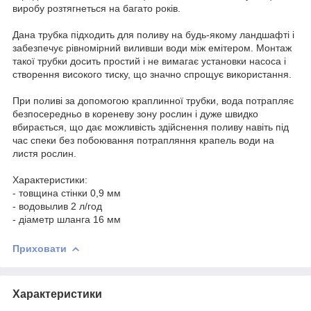
виробу розтягнеться на багато років.
Дана трубка підходить для поливу на будь-якому ландшафті і
забезпечує рівномірний виливши води між емітером. Монтаж
такої трубки досить простий і не вимагає установки насоса і
створення високого тиску, що значно спрощує використання.
При поливі за допомогою краплинної трубки, вода потрапляє
безпосередньо в кореневу зону рослин і дуже швидко
вбирається, що дає можливість здійснення поливу навіть під
час спеки без побоювання потрапляння крапель води на
листя рослин.
Характеристики:
- товщина стінки 0,9 мм
- водовылив 2 л/год
- діаметр шланга 16 мм
Приховати
Характеристики