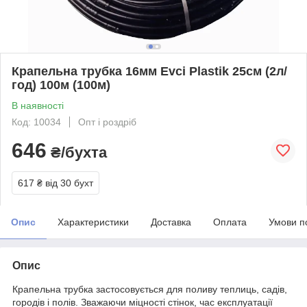
Крапельна трубка 16мм Evci Plastik 25см (2л/
год) 100м (100м)
В наявності
Код: 10034
Опт і роздріб
646
₴/бухта
617 ₴
від 30 бухт
Опис
Характеристики
Доставка
Оплата
Умови п
Опис
Крапельна трубка застосовується для поливу теплиць, садів,
городів і полів. Зважаючи міцності стінок, час експлуатації