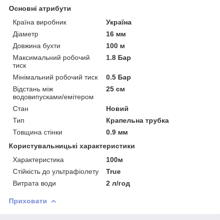
Основні атрибути
Країна виробник
Україна
Діаметр
16 мм
Довжина бухти
100 м
Максимальний робочий
1.8 Бар
тиск
Мінімальний робочий тиск
0.5 Бар
Відстань між
25 см
водовипусками/емітером
Стан
Новий
Тип
Крапельна трубка
Товщина стінки
0.9 мм
Користувальницькі характеристики
Характеристика
100м
Стійкість до ультрафіолету
True
Витрата води
2 л/год
Приховати