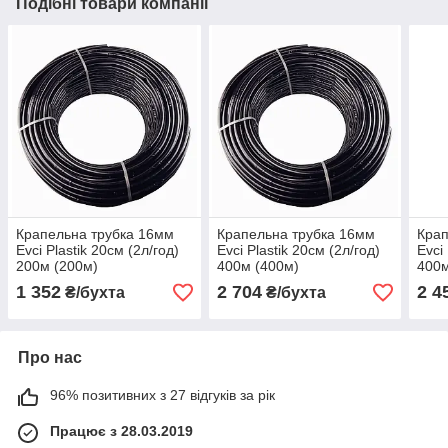
Подібні товари компанії
Крапельна трубка 16мм
Крапельна трубка 16мм
Крап
Evci Plastik 20см (2л/год)
Evci Plastik 20см (2л/год)
Evci
200м (200м)
400м (400м)
400м
1 352
2 704
2 4
₴/бухта
₴/бухта
Про нас
96% позитивних з 27 відгуків за рік
Працює з 28.03.2019