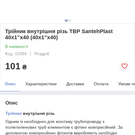
Трійник внутрішня різь ТВР SantehPlast
40х1"х40 (40х1"х40)
В наявності
Код: 10394
Роздріб
101
₴
Опис
Характеристики
Доставка
Оплата
Умови п
Опис
Трійник
внутрішня різь
Одним із необхідних для монтажу трубопроводу з
поліетиленових труб елементом є фітинг компресійний. За
допомогою компресійних фітингів виробляють необхідні