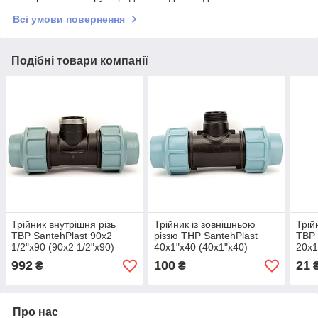
Всі умови повернення
Подібні товари компанії
Трійник внутрішня різь
Трійник із зовнішньою
Трій
ТВР SantehPlast 90х2
різзю ТНР SantehPlast
ТВР 
1/2"х90 (90х2 1/2"х90)
40х1"х40 (40х1"х40)
20х1
992
100
21
₴
₴
Про нас