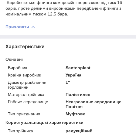
Виробляються фітинги компресійні переважно під тиск 16
барів, проте деякими виробниками передбачені фітинги з
номінальним тиском 12,5 бара.
Приховати
Характеристики
Основні
Виробник
Santehplast
Країна виробник
Україна
Діаметр різьблення
1"
горловини
Матеріал трійника
Поліетилен
Робоче середовище
Неагресивне середовище,
Повітря
Тип приєднання
Муфтове
Користувальницькі характеристики
Тип трійника
редукційний