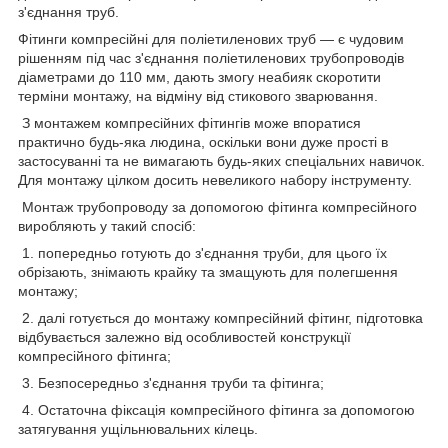
з'єднання труб.
Фітинги компресійні для поліетиленових труб — є чудовим
рішенням під час з'єднання поліетиленових трубопроводів
діаметрами до 110 мм, дають змогу неабияк скоротити
терміни монтажу, на відміну від стикового зварювання.
З монтажем компресійних фітингів може впоратися
практично будь-яка людина, оскільки вони дуже прості в
застосуванні та не вимагають будь-яких спеціальних навичок.
Для монтажу цілком досить невеликого набору інструменту.
Монтаж трубопроводу за допомогою фітинга компресійного
виробляють у такий спосіб:
1. попередньо готують до з'єднання труби, для цього їх
обрізають, знімають крайку та змащують для полегшення
монтажу;
2. далі готується до монтажу компресійний фітинг, підготовка
відбувається залежно від особливостей конструкції
компресійного фітинга;
3. Безпосередньо з'єднання труби та фітинга;
4. Остаточна фіксація компресійного фітинга за допомогою
затягування ущільнювальних кілець.