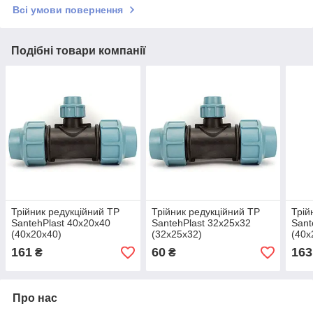
Всі умови повернення
Подібні товари компанії
Трійник редукційний ТР
Трійник редукційний ТР
Трій
SantehPlast 40х20х40
SantehPlast 32х25х32
Sant
(40х20х40)
(32х25х32)
(40х
161
60
163
₴
₴
Про нас