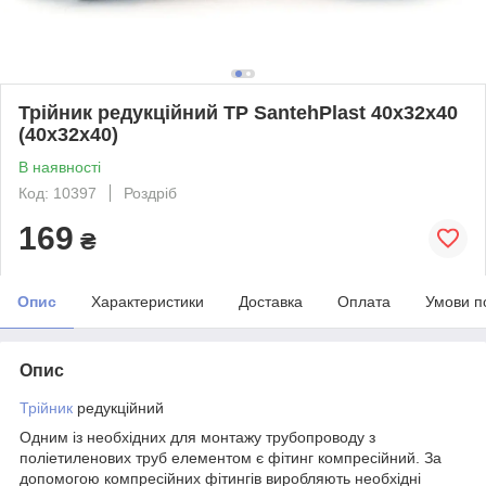
Трійник редукційний ТР SantehPlast 40х32х40
(40х32х40)
В наявності
Код: 10397
Роздріб
169
₴
Опис
Характеристики
Доставка
Оплата
Умови п
Опис
Трійник
редукційний
Одним із необхідних для монтажу трубопроводу з
поліетиленових труб елементом є фітинг компресійний. За
допомогою компресійних фітингів виробляють необхідні