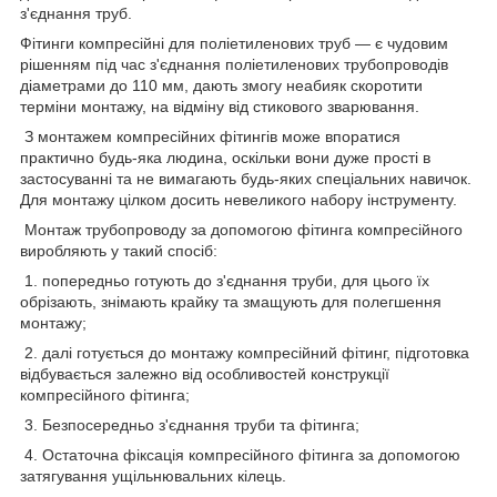
з'єднання труб.
Фітинги компресійні для поліетиленових труб — є чудовим
рішенням під час з'єднання поліетиленових трубопроводів
діаметрами до 110 мм, дають змогу неабияк скоротити
терміни монтажу, на відміну від стикового зварювання.
З монтажем компресійних фітингів може впоратися
практично будь-яка людина, оскільки вони дуже прості в
застосуванні та не вимагають будь-яких спеціальних навичок.
Для монтажу цілком досить невеликого набору інструменту.
Монтаж трубопроводу за допомогою фітинга компресійного
виробляють у такий спосіб:
1. попередньо готують до з'єднання труби, для цього їх
обрізають, знімають крайку та змащують для полегшення
монтажу;
2. далі готується до монтажу компресійний фітинг, підготовка
відбувається залежно від особливостей конструкції
компресійного фітинга;
3. Безпосередньо з'єднання труби та фітинга;
4. Остаточна фіксація компресійного фітинга за допомогою
затягування ущільнювальних кілець.