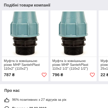
Подібні товари компанії
Муфта із зовнішньою
Муфта із зовнішньою
Муфт
різзю МНР SantehPlast
різзю МНР SantehPlast
різз
110х2" (110х2")
110х2 1/2" (110х2 1/2")
25х1
787
796
22
₴
₴
Про нас
96% позитивних з 27 відгуків за рік