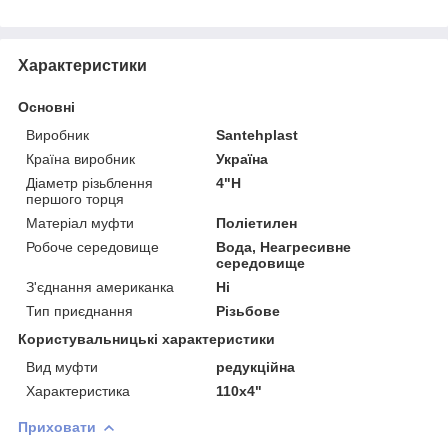
Характеристики
Основні
Виробник
Santehplast
Країна виробник
Україна
Діаметр різьблення
4"Н
першого торця
Матеріал муфти
Поліетилен
Робоче середовище
Вода, Неагресивне
середовище
З'єднання американка
Ні
Тип приєднання
Різьбове
Користувальницькі характеристики
Вид муфти
редукційна
Характеристика
110х4"
Приховати