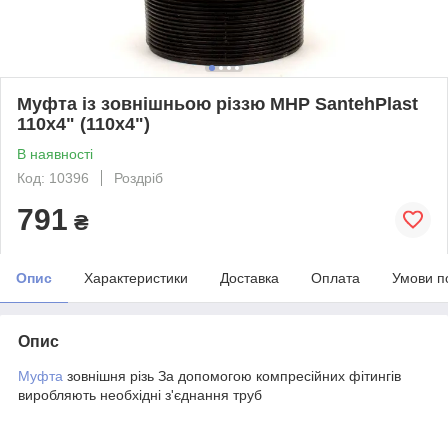
Муфта із зовнішньою різзю МНР SantehPlast
110х4" (110х4")
В наявності
Код: 10396
Роздріб
791
₴
Опис
Характеристики
Доставка
Оплата
Умови п
Опис
Муфта
зовнішня різь За допомогою компресійних фітингів
виробляють необхідні з'єднання труб