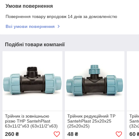
Умови повернення
Повернення товару впродовж 14 днів за домовленістю
Всі умови повернення
Подібні товари компанії
Трійник із зовнішньою
Трійник редукційний ТР
Трій
різзю ТНР SantehPlast
SantehPlast 25х20х25
Sant
63х11/2"х63 (63х11/2"х63)
(25х20х25)
(32х
260
48
60
₴
₴