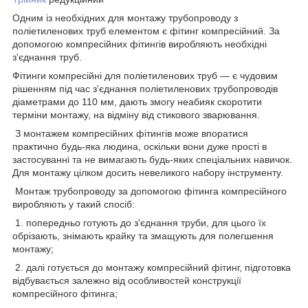
Одним із необхідних для монтажу трубопроводу з
поліетиленових труб елементом є фітинг компресійний. За
допомогою компресійних фітингів виробляють необхідні
з'єднання труб.
Фітинги компресійні для поліетиленових труб — є чудовим
рішенням під час з'єднання поліетиленових трубопроводів
діаметрами до 110 мм, дають змогу неабияк скоротити
терміни монтажу, на відміну від стикового зварювання.
З монтажем компресійних фітингів може впоратися
практично будь-яка людина, оскільки вони дуже прості в
застосуванні та не вимагають будь-яких спеціальних навичок.
Для монтажу цілком досить невеликого набору інструменту.
Монтаж трубопроводу за допомогою фітинга компресійного
виробляють у такий спосіб:
1. попередньо готують до з'єднання труби, для цього їх
обрізають, знімають крайку та змащують для полегшення
монтажу;
2. далі готується до монтажу компресійний фітинг, підготовка
відбувається залежно від особливостей конструкції
компресійного фітинга;