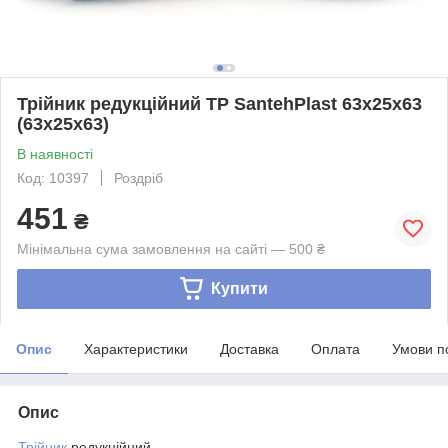
Трійник редукційний ТР SantehPlast 63х25х63
(63х25х63)
В наявності
Код: 10397
Роздріб
451
₴
Мінімальна сума замовлення на сайті — 500 ₴
Купити
Опис
Характеристики
Доставка
Оплата
Умови п
Опис
Трійник
редукційний