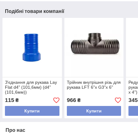
Подібні товари компанії
З'єднання для рукава Lay
Трійник внутрішня різь для
Реду
Flat d4" (101,6мм) (d4"
рукава LFT 6"х G3"х 6"
рукав
(101,6мм))
x 4")
115
966
345
₴
₴
Купити
Купити
Про нас