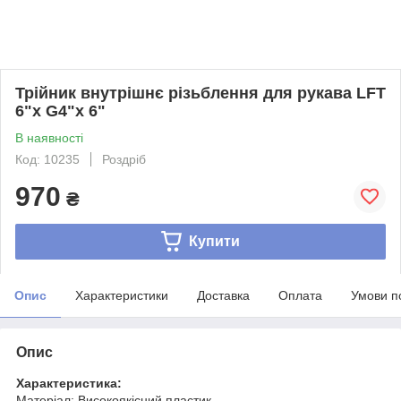
Трійник внутрішнє різьблення для рукава LFT
6"х G4"х 6"
В наявності
Код: 10235
Роздріб
970
₴
Купити
Опис
Характеристики
Доставка
Оплата
Умови п
Опис
Характеристика:
Матеріал: Високоякісний пластик