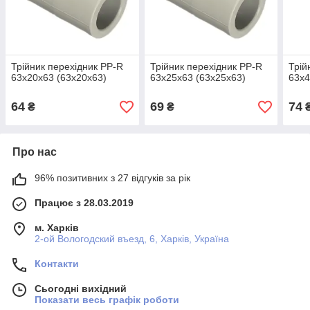
Трійник перехідник PP-R
Трійник перехідник PP-R
Трій
63х20х63 (63х20х63)
63х25х63 (63х25х63)
63х4
64
69
74
₴
₴
Про нас
96% позитивних з 27 відгуків за рік
Працює з 28.03.2019
м. Харків
2-ой Вологодский въезд, 6, Харків, Україна
Контакти
Сьогодні вихідний
Показати весь графік роботи