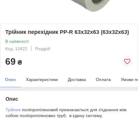
Трійник перехідник PP-R 63х32х63 (63х32х63)
В наявності
Код: 10422
Роздріб
69
₴
Опис
Характеристики
Доставка
Оплата
Умови п
Опис
Трійник
поліпропіленовий призначається для з'єднання між
собою поліпропіленових труб, в єдину систему.