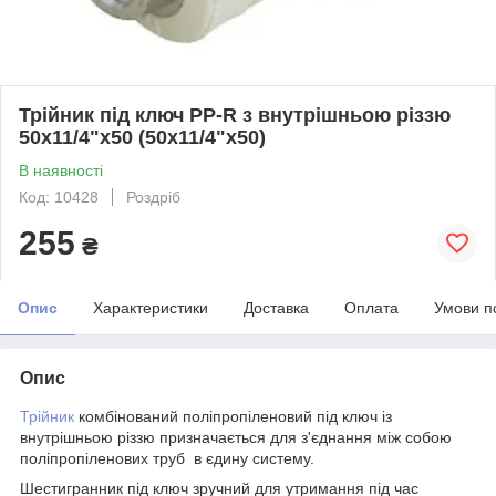
Трійник під ключ PP-R з внутрішньою різзю
50х11/4"х50 (50х11/4"х50)
В наявності
Код: 10428
Роздріб
255
₴
Опис
Характеристики
Доставка
Оплата
Умови п
Опис
Трійник
комбінований поліпропіленовий під ключ із
внутрішньою різзю призначається для з'єднання між собою
поліпропіленових труб в єдину систему.
Шестигранник під ключ зручний для утримання під час