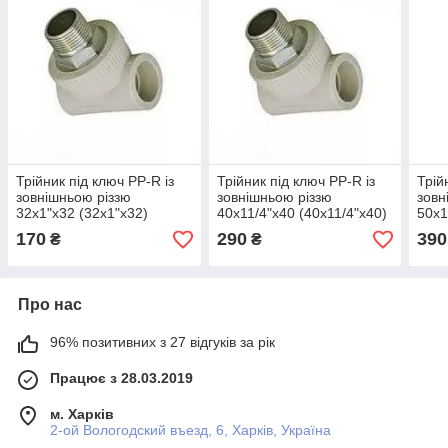
Трійник під ключ PP-R із
Трійник під ключ PP-R із
Трій
зовнішньою різзю
зовнішньою різзю
зовн
32х1"х32 (32х1"х32)
40х11/4"х40 (40х11/4"х40)
50х1
170
290
390
₴
₴
Про нас
96% позитивних з 27 відгуків за рік
Працює з 28.03.2019
м. Харків
2-ой Вологодский въезд, 6, Харків, Україна