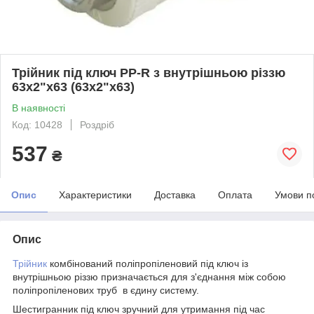
Трійник під ключ PP-R з внутрішньою різзю
63х2"х63 (63х2"х63)
В наявності
Код: 10428
Роздріб
537
₴
Опис
Характеристики
Доставка
Оплата
Умови п
Опис
Трійник
комбінований поліпропіленовий під ключ із
внутрішньою різзю призначається для з'єднання між собою
поліпропіленових труб в єдину систему.
Шестигранник під ключ зручний для утримання під час