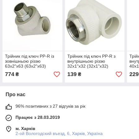
Трійник під ключ PP-R із
Трійник під ключ PP-R з
Трій
зовнішньою різзю
внутрішньою різзю
внут
63х2"х63 (63х2"х63)
32х1"х32 (32х1"х32)
40х1
774
139
229
₴
₴
Про нас
96% позитивних з 27 відгуків за рік
Працює з 28.03.2019
м. Харків
2-ой Вологодский въезд, 6, Харків, Україна