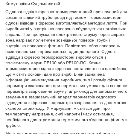
Хомут врізки Суцільнолитий
Сідлової відвід з фрезою терморезисторний призначений для
врізання в діючий трубопровід під тиском. Терморезисторні
сідлові відводи з фрезою виготовляються методом лиття. При
виробництві у внутрішню поверхню вбудовується нагрівальна
спіраль. При пропусканні електричного струму через спіраль
вона нагріває поліетилен зовнішньої поверхні труби і
внутрішню поверхню фітинга. Поліетилен обох поверхонь
розплавляється і приварюється один до одного. Сідлові
відводи з фрезою терморезисторні виробляються з
поліетилену марки ПЕ100 або PE100-RC. Кожне
терморезисторне сідло з фрезою поставляється з наклейкою,
що містить основні дані про виріб. В ній зазначена
інформація: найменування виробника, тип і розмір фітинга,
параметри зварювання при нормальних умовах для введення
параметрів зварювання вручну, штрих-код для автоматичного
введення в зварювальний апарат параметрів седлового
відведення з фрезою і параметрів зварювання за допомогою
сканера штрих-коду. У маркуванні містяться дані про
температуру нагрівання, силі напруги і часу остигання,
необхідного для отримання герметичного з'єднання фітингу з
трубою.
Монтаж терморезисторних відводів седловых з фрезою