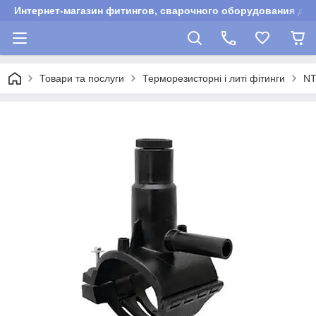
Интернет-магазин фитингов, сварочного оборудования для
Товари та послуги
Терморезисторні і литі фітинги
N