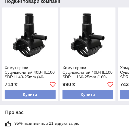
Подібні товари компанії
Хомут врізки
Хомут врізки
Хому
Суцільнолитий 40В-ПЕ100
Суцільнолитий 40В-ПЕ100
Суці
SDR11 40-25mm (40-
SDR11 160-25mm (160-
SDR
25mm)
25mm)
25m
714
990
743
₴
₴
Купити
Купити
Про нас
95% позитивних з 21 відгука за рік