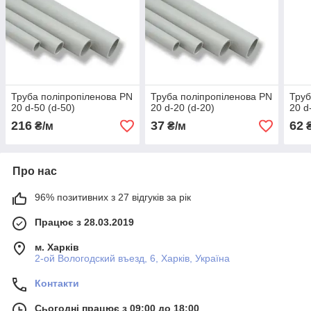
Труба поліпропіленова PN
Труба поліпропіленова PN
Труб
20 d-50 (d-50)
20 d-20 (d-20)
20 d
216
37
62
₴/м
₴/м
₴
Про нас
96% позитивних з 27 відгуків за рік
Працює з 28.03.2019
м. Харків
2-ой Вологодский въезд, 6, Харків, Україна
Контакти
Сьогодні працює з 09:00 до 18:00