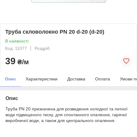
Труба скловолокно PN 20 d-20 (d-20)
В наявності
Код: 11077
Роздріб
39
₴/м
Опис
Характеристики
Доставка
Оплата
Умови п
Опис
Труба PN 20 призначена для розведення холодної та питної
води підвищеного тиску, для спонтанного опалення, гарячої
виробничої води, а також для центрального опалення.