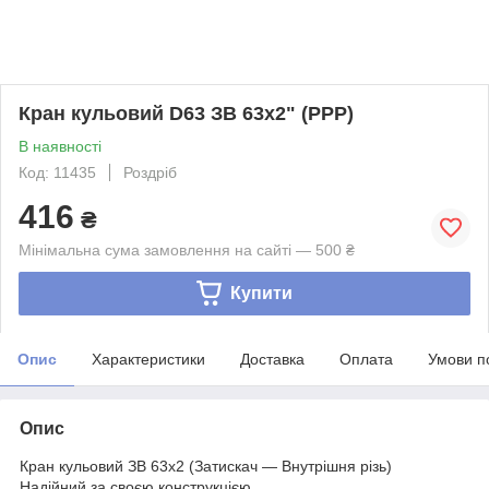
Кран кульовий D63 ЗВ 63х2" (РРР)
В наявності
Код: 11435
Роздріб
416
₴
Мінімальна сума замовлення на сайті — 500 ₴
Купити
Опис
Характеристики
Доставка
Оплата
Умови п
Опис
Кран кульовий ЗВ 63х2 (Затискач — Внутрішня різь)
Надійний за своєю конструкцією