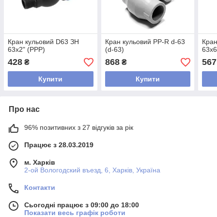
Кран кульовий D63 ЗН
Кран кульовий PP-R d-63
Кран
63х2" (РРР)
(d-63)
63х6
428
868
567
₴
₴
Купити
Купити
Про нас
96% позитивних з 27 відгуків за рік
Працює з 28.03.2019
м. Харків
2-ой Вологодский въезд, 6, Харків, Україна
Контакти
Сьогодні працює з 09:00 до 18:00
Показати весь графік роботи