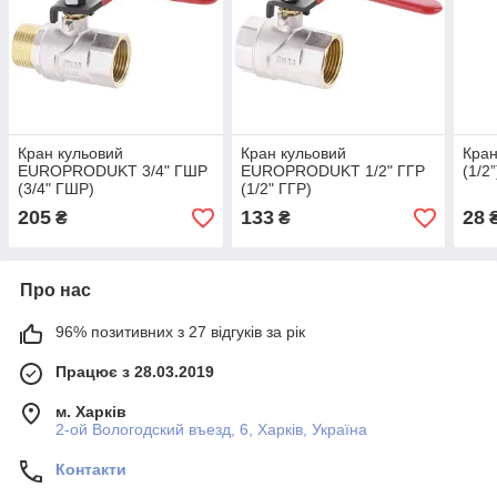
Кран кульовий
Кран кульовий
Кран
EUROPRODUKT 3/4" ГШР
EUROPRODUKT 1/2" ГГР
(1/2”
(3/4" ГШР)
(1/2" ГГР)
205
133
28
₴
₴
Про нас
96% позитивних з 27 відгуків за рік
Працює з 28.03.2019
м. Харків
2-ой Вологодский въезд, 6, Харків, Україна
Контакти