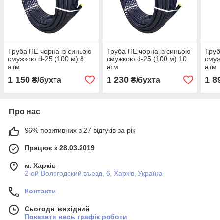
Труба ПЕ чорна із синьою
Труба ПЕ чорна із синьою
Труб
смужкою d-25 (100 м) 8
смужкою d-25 (100 м) 10
смуж
атм
атм
атм
1 150
1 230
1 8
₴/бухта
₴/бухта
Про нас
96% позитивних з 27 відгуків за рік
Працює з 28.03.2019
м. Харків
2-ой Вологодский въезд, 6, Харків, Україна
Контакти
Сьогодні вихідний
Показати весь графік роботи