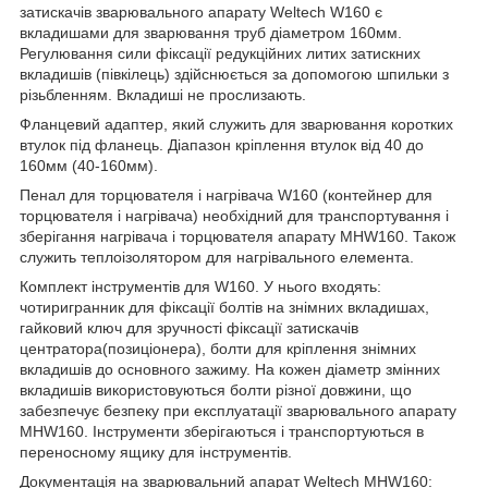
затискачів зварювального апарату Weltech W160 є
вкладишами для зварювання труб діаметром 160мм.
Регулювання сили фіксації редукційних литих затискних
вкладишів (півкілець) здійснюється за допомогою шпильки з
різьбленням. Вкладиші не прослизають.
Фланцевий адаптер, який служить для зварювання коротких
втулок під фланець. Діапазон кріплення втулок від 40 до
160мм (40-160мм).
Пенал для торцювателя і нагрівача W160 (контейнер для
торцювателя і нагрівача) необхідний для транспортування і
зберігання нагрівача і торцювателя апарату MHW160. Також
служить теплоізолятором для нагрівального елемента.
Комплект інструментів для W160. У нього входять:
чотиригранник для фіксації болтів на знімних вкладишах,
гайковий ключ для зручності фіксації затискачів
центратора(позиціонера), болти для кріплення знімних
вкладишів до основного зажиму. На кожен діаметр змінних
вкладишів використовуються болти різної довжини, що
забезпечує безпеку при експлуатації зварювального апарату
MHW160. Інструменти зберігаються і транспортуються в
переносному ящику для інструментів.
Документація на зварювальний апарат Weltech MHW160: