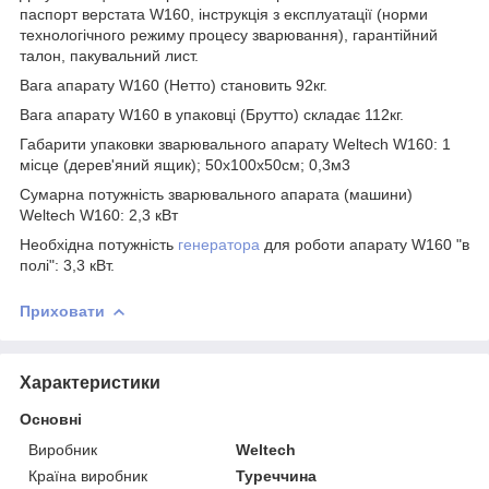
паспорт верстата W160, інструкція з експлуатації (норми
технологічного режиму процесу зварювання), гарантійний
талон, пакувальний лист.
Вага апарату W160 (Нетто) становить 92кг.
Вага апарату W160 в упаковці (Брутто) складає 112кг.
Габарити упаковки зварювального апарату Weltech W160: 1
місце (дерев'яний ящик); 50х100х50см; 0,3м3
Сумарна потужність зварювального апарата (машини)
Weltech W160: 2,3 кВт
Необхідна потужність
генератора
для роботи апарату W160 "в
полі": 3,3 кВт.
Приховати
Характеристики
Основні
Виробник
Weltech
Країна виробник
Туреччина