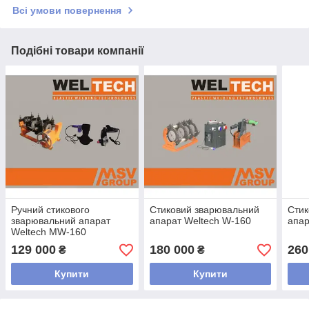
Всі умови повернення
Подібні товари компанії
Ручний стикового
Стиковий зварювальний
Стик
зварювальний апарат
апарат Weltech W-160
апар
Weltech MW-160
129 000
180 000
260
₴
₴
Купити
Купити