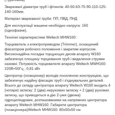
Зварювані діаметри труб і фітингів: 40-50-63-75-90-110-125-
140-160мм.
Матеріал зварюваної труби: ПП, ПВД, ПНД
Для експлуатації машини необхідно напруга: 160
(однофазне).
Технічні характеристики Weltech MHW160:
Торцеватель з електроприводом (Trimmer), оснащений
фіксатором робочого положення і закритим корпусом.
Високонадійна посадка торцующих дисків апарату W160
забезпечує площину торцювання труб і видалення стружки
назовні. Потужність торцювателя апарату Weltech MWH160:
220В+50Гц ; 0,81 кВт
Центратор (позиціонер) володіє посиленою конструкцією, що
забезпечує надійну фіксацію труб і з'єднувальних деталей.
Всього до складу центратора апарату Weltech W160 входить 4
(чотири) затиску: 2 (два) нерухомих затиску + 2 (два) рухомих
затиску, що приводяться в дію 2-умя (двома)
гідроциліндрами, розташованими на напрямних центратора
апарату Weltech MHW160. Габарити центратора
(позиціонера)Weltech MHW160: 80x50x50 см