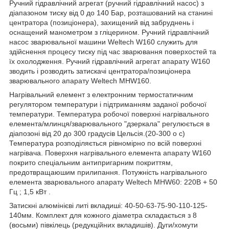
Ручний гідравлічний агрегат (ручний гідравлічний насос) з
діапазоном тиску від 0 до 140 Бар, розташований на станині
центратора (позиціонера), захищений від забруднень і
оснащений манометром з гліцерином. Ручний гідравлічний
насос зварювальної машини Weltech W160 служить для
здійснення процесу тиску під час зварювання поверхостей та
їх охолодження. Ручний гідравлічний агрегат апарату W160
зводить і розводить затискачі центратора/позиціонера
зварювального апарату Weltech MHW160.
Нагрівальний елемент з електронним термостатичним
регулятором температури і підтриманням заданої робочої
температури. Температура робочої поверхні нагрівального
елемента/млинця/зварювального "дзеркала" регулюється в
діапозоні від 20 до 300 градусів Цельсія.(20-300 o c)
Температура розподіляється рівномірно по всій поверхні
нагрівача. Поверхня нагрівального елемента апарату W160
покрито спеціальним антипригарним покриттям,
предотвращаюшим прилипання. Потужність нагрівального
елемента зварювального апарату Weltech MHW60: 220В + 50
Гц ; 1,5 кВт .
Затискні алюмінієві литі вкладиші: 40-50-63-75-90-110-125-
140мм. Комплект для кожного діаметра складається з 8
(восьми) півкілець (редукційних вкладишів). Дуги/хомути